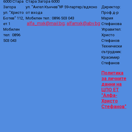
6000 Стара
Стара Загора 6000
Загора
ул. "Ангел Кънчев"№ 59-партер/вдясно
Директор:
ул. "Христо
от входа
Проф.д-р
Ботев" 112,
Мобилен тел.: 0896 503 043
Мария
alfa_mxk@mail.bg;
alfamxk@abv.bg
ет.1
Стефанова
Мобилен
Управител:
тел: 0896
Христо
503 043
Стефанов
Технически
сътрудник:
Красимир
Стефанов
Политика
за личните
данни на
ЦПО ЕТ
"Алфа-
Христо
Стефанов"