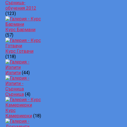
Сърница-
обучения 2012
(123)
Курс Бармани
(57)
Курс Готвачи
(118)
Изпити
(44)
Сърница
(4)
Курс
Камериерки
(18)