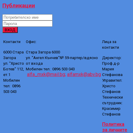
Публикации
ВХОД
Контакти
Офис:
Лица за
контакти
6000 Стара
Стара Загора 6000
Загора
ул. "Ангел Кънчев"№ 59-партер/вдясно
Директор:
ул. "Христо
от входа
Проф.д-р
Ботев" 112,
Мобилен тел.: 0896 503 043
Мария
alfa_mxk@mail.bg;
alfamxk@abv.bg
ет.1
Стефанова
Мобилен
Управител:
тел: 0896
Христо
503 043
Стефанов
Технически
сътрудник:
Красимир
Стефанов
Политика
за личните