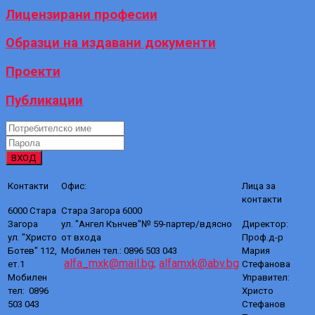
Лицензирани професии
Образци на издавани документи
Проекти
Публикации
ВХОД
Контакти
Офис:
Лица за
контакти
6000 Стара
Стара Загора 6000
Загора
ул. "Ангел Кънчев"№ 59-партер/вдясно
Директор:
ул. "Христо
от входа
Проф.д-р
Ботев" 112,
Мобилен тел.: 0896 503 043
Мария
alfa_mxk@mail.bg;
alfamxk@abv.bg
ет.1
Стефанова
Мобилен
Управител:
тел: 0896
Христо
503 043
Стефанов