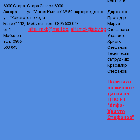
контакти
6000 Стара
Стара Загора 6000
Загора
ул. "Ангел Кънчев"№ 59-партер/вдясно
Директор:
ул. "Христо
от входа
Проф.д-р
Ботев" 112,
Мобилен тел.: 0896 503 043
Мария
alfa_mxk@mail.bg;
alfamxk@abv.bg
ет.1
Стефанова
Мобилен
Управител:
тел: 0896
Христо
503 043
Стефанов
Технически
сътрудник:
Красимир
Стефанов
Политика
за личните
данни на
ЦПО ЕТ
"Алфа-
Христо
Стефанов"